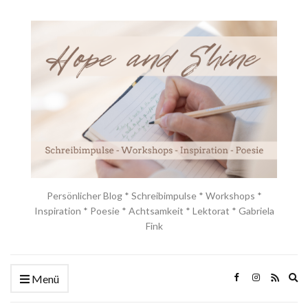
Persönlicher Blog * Schreibimpulse * Workshops *
Inspiration * Poesie * Achtsamkeit * Lektorat * Gabriela
Fink
Ex
Menü
se
fo