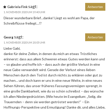
sagt:
Gabriela Fink
Antworten
1. NOVEMBER 2020 UM 19:40 UHR
Dieser wunderbare Brief…danke! Liegt es wohl am Papa, der
Schreibflüsse freilegt…!?
sagt:
Georg
Antworten
1. NOVEMBER 2020 UM 20:05 UHR
Liebe Gabi,
danke für deine Zeilen, in denen du mich an etwas Tröstliches
erinnerst: dass aus allem Schweren etwas Gutes werden kann und
– so glaube und hoffe ich – dass auch der größte Verlust in eine
neue Gabe verwandelt wird. Gerade der Verlust eines lieben
Menschen durch den Tod ist durch nichts zu erklären oder gut zu
machen… und doch kann er uns in eine neue Weite, in eine neues
Sehen führen, das unser früheres Fassungsvermögen sprengt, in
eine große Dankbarkeit, wie du so schön schreibst – das wünsche
ich allen Niedergedrückten. (Wie heute im Evangelium: „Selig, die
Trauernden – denn sie werden getröstet werden!“ – Ein
Hoffnungs-Perspektive und Ermutigung! Danke dir, und alles Liebe,