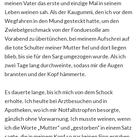
meinen Vater das erste und einzige Mal in seinem
Leben weinen sah. Als der Kaugummi, den ich vor dem
Wegfahren in den Mund gesteckt hatte, um den
Zwiebelgeschmack von der Fonduesoße am
Vorabend zu übertünchen, bei meinem Aufschrei auf
die tote Schulter meiner Mutter fiel und dort liegen
blieb, bis sie für den Sarg umgezogen wurde. Als ich
zwei Tage lang durchweinte, sodass mir die Augen
brannten und der Kopf hämmerte.
Es dauerte lange, bis ich mich von dem Schock
erholte. Ich heulte bei Arztbesuchen und in
Apotheken, wo ich mir Notfallstropfen besorgte,
gänzlich ohne Vorwarnung. Ich musste weinen, wenn
ich die Worte „Mutter“ und „gestorben“ in einem Satz
sagte, die in meinem Kopf so gar keinen Sinn ergaben.