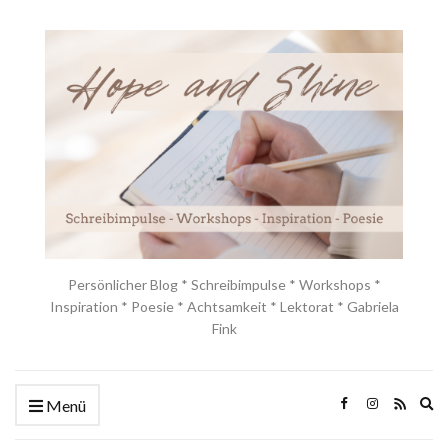
Persönlicher Blog * Schreibimpulse * Workshops *
Inspiration * Poesie * Achtsamkeit * Lektorat * Gabriela
Fink
Ex
Menü
se
fo