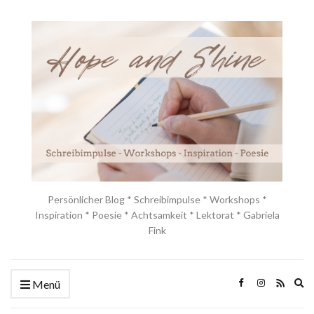
Persönlicher Blog * Schreibimpulse * Workshops *
Inspiration * Poesie * Achtsamkeit * Lektorat * Gabriela
Fink
Ex
Menü
se
fo