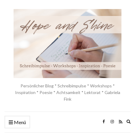
Persönlicher Blog * Schreibimpulse * Workshops *
Inspiration * Poesie * Achtsamkeit * Lektorat * Gabriela
Fink
Ex
Menü
se
fo