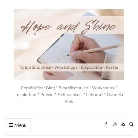
Persönlicher Blog * Schreibimpulse * Workshops *
Inspiration * Poesie * Achtsamkeit * Lektorat * Gabriela
Fink
Ex
Menü
se
fo