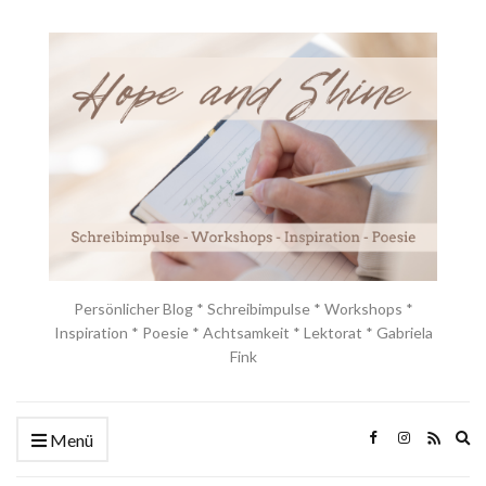
Persönlicher Blog * Schreibimpulse * Workshops *
Inspiration * Poesie * Achtsamkeit * Lektorat * Gabriela
Fink
Ex
Menü
se
fo