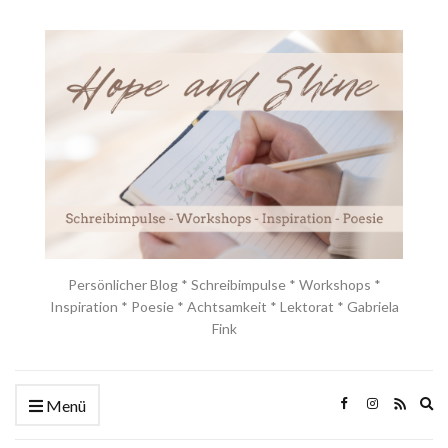
Persönlicher Blog * Schreibimpulse * Workshops *
Inspiration * Poesie * Achtsamkeit * Lektorat * Gabriela
Fink
Ex
Menü
se
fo