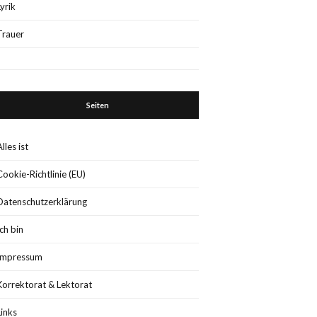
Lyrik
Trauer
Seiten
Alles ist
Cookie-Richtlinie (EU)
Datenschutzerklärung
Ich bin
Impressum
Korrektorat & Lektorat
Links