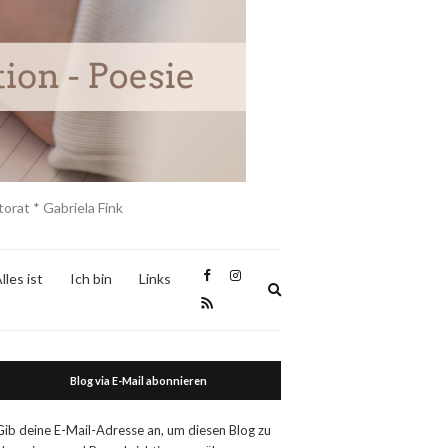
orat * Gabriela Fink
lles ist
Ich bin
Links
Expand
search
form
Blog via E-Mail abonnieren
Gib deine E-Mail-Adresse an, um diesen Blog zu