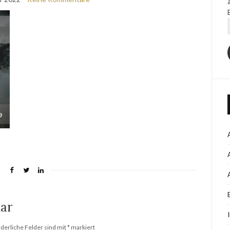
ar
rderliche Felder sind mit
*
markiert