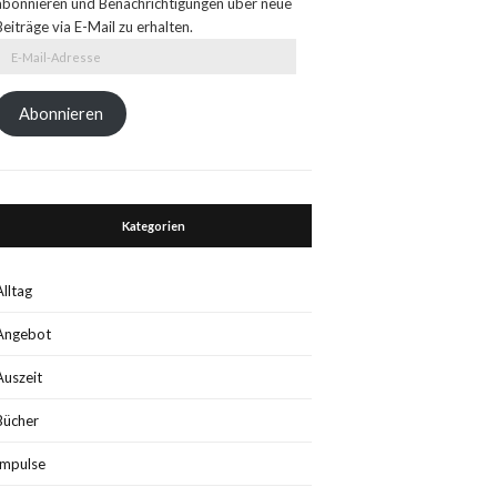
abonnieren und Benachrichtigungen über neue
Beiträge via E-Mail zu erhalten.
E-
Mail-
Adresse
Abonnieren
Kategorien
Alltag
Angebot
Auszeit
Bücher
Impulse