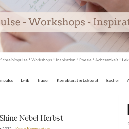
 Schreibimpulse * Workshops * Inspiration * Poesie * Achtsamkeit * Lekt
Impulse
Lyrik
Trauer
Korrektorat & Lektorat
Bücher
A
Shine Nebel Herbst
r 2022
Keine Kommentare