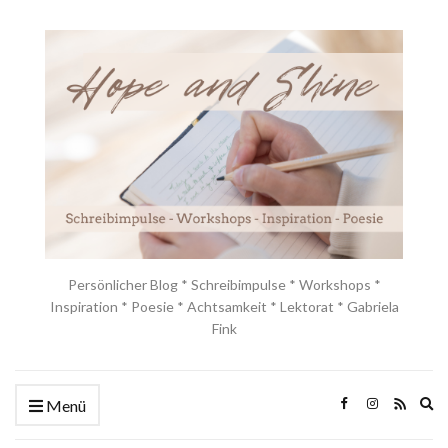
Persönlicher Blog * Schreibimpulse * Workshops *
Inspiration * Poesie * Achtsamkeit * Lektorat * Gabriela
Fink
Ex
Menü
se
fo