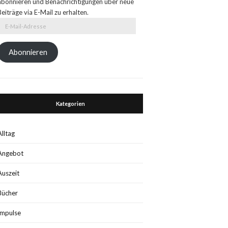
abonnieren und Benachrichtigungen über neue
Beiträge via E-Mail zu erhalten.
E-
Mail-
Adresse
Abonnieren
Kategorien
Alltag
Angebot
Auszeit
Bücher
Impulse