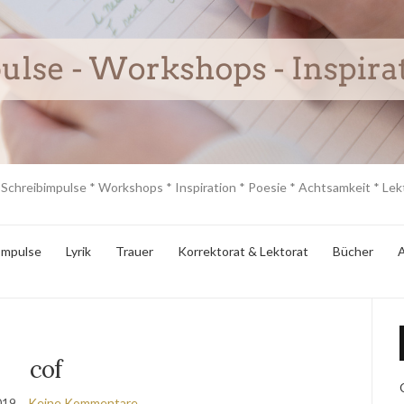
 Schreibimpulse * Workshops * Inspiration * Poesie * Achtsamkeit * Lekt
Impulse
Lyrik
Trauer
Korrektorat & Lektorat
Bücher
A
cof
2019
Keine Kommentare