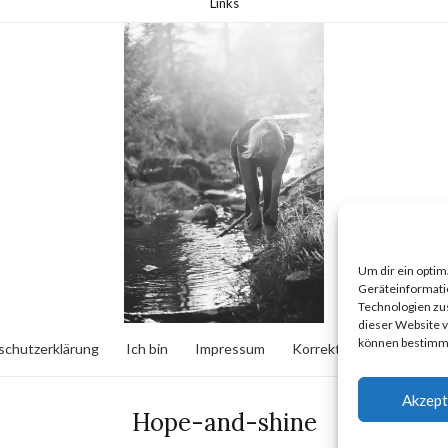
Links
Um dir ein optim
Geräteinformati
Technologien zus
dieser Website v
können bestimmt
schutzerklärung
Ich bin
Impressum
Korrektorat & Lektorat
Akzept
Hope-and-shine