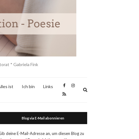
orat * Gabriela Fink
lles ist
Ich bin
Links
Expand
search
form
Blog via E-Mail abonnieren
Gib deine E-Mail-Adresse an, um diesen Blog zu