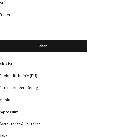
Lyrik
Trauer
Seiten
Alles ist
Cookie-Richtlinie (EU)
Datenschutzerklärung
Ich bin
Impressum
Korrektorat & Lektorat
Links