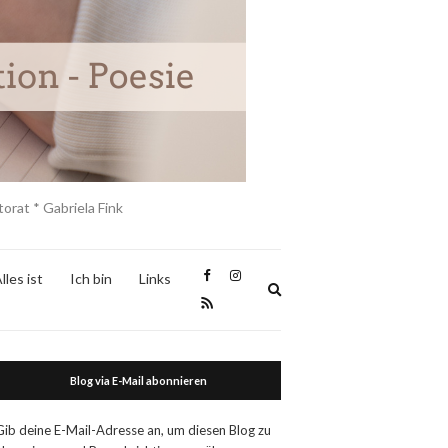
orat * Gabriela Fink
lles ist
Ich bin
Links
Expand
search
form
Blog via E-Mail abonnieren
Gib deine E-Mail-Adresse an, um diesen Blog zu