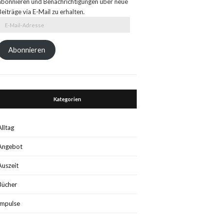
abonnieren und Benachrichtigungen über neue
Beiträge via E-Mail zu erhalten.
E-
Mail-
Adresse
Abonnieren
Kategorien
Alltag
Angebot
Auszeit
Bücher
Impulse