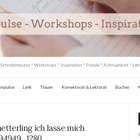
 Schreibimpulse * Workshops * Inspiration * Poesie * Achtsamkeit * Lekt
Impulse
Lyrik
Trauer
Korrektorat & Lektorat
Bücher
A
tterling ich lasse mich
94949_1280