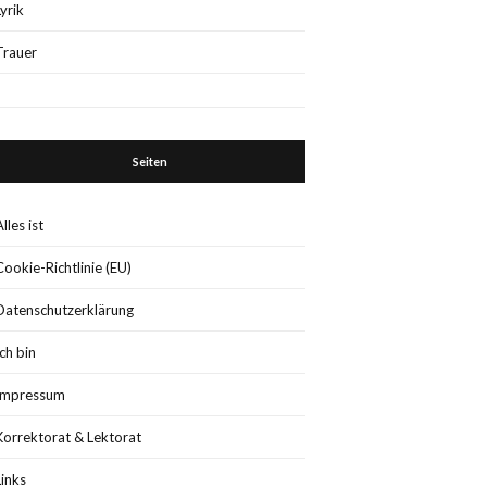
Lyrik
Trauer
Seiten
Alles ist
Cookie-Richtlinie (EU)
Datenschutzerklärung
Ich bin
Impressum
Korrektorat & Lektorat
Links