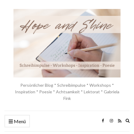
Persönlicher Blog * Schreibimpulse * Workshops *
Inspiration * Poesie * Achtsamkeit * Lektorat * Gabriela
Fink
Ex
Menü
se
fo