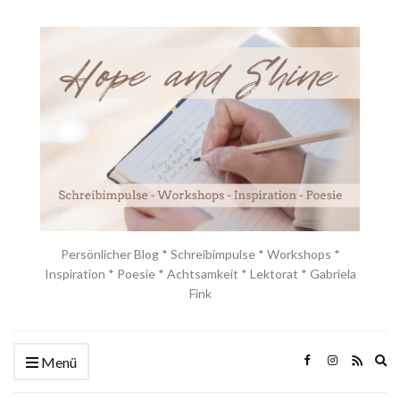
Persönlicher Blog * Schreibimpulse * Workshops *
Inspiration * Poesie * Achtsamkeit * Lektorat * Gabriela
Fink
Ex
Menü
se
fo