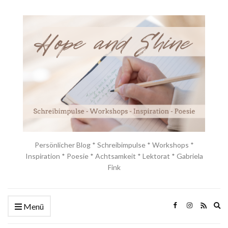
Persönlicher Blog * Schreibimpulse * Workshops *
Inspiration * Poesie * Achtsamkeit * Lektorat * Gabriela
Fink
Ex
Menü
se
fo