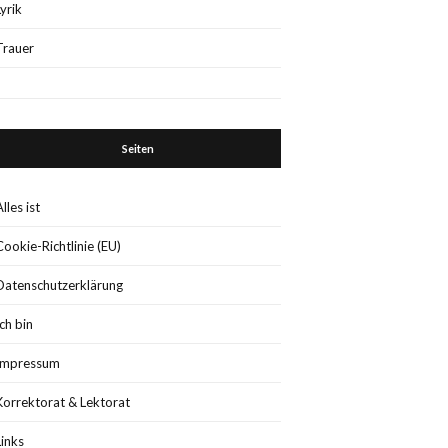
Lyrik
Trauer
Seiten
Alles ist
Cookie-Richtlinie (EU)
Datenschutzerklärung
Ich bin
Impressum
Korrektorat & Lektorat
Links