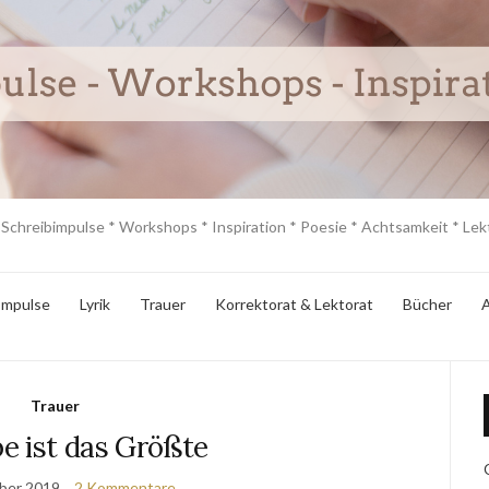
 Schreibimpulse * Workshops * Inspiration * Poesie * Achtsamkeit * Lekt
Impulse
Lyrik
Trauer
Korrektorat & Lektorat
Bücher
A
Trauer
be ist das Größte
ber 2019
2 Kommentare