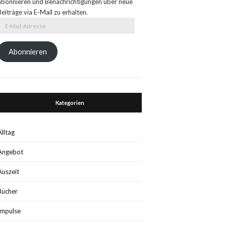
abonnieren und Benachrichtigungen über neue
Beiträge via E-Mail zu erhalten.
E-
Mail-
Adresse
Abonnieren
Kategorien
Alltag
Angebot
Auszeit
Bücher
Impulse