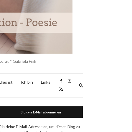
orat * Gabriela Fink
lles ist
Ich bin
Links
Expand
search
form
Blog via E-Mail abonnieren
Gib deine E-Mail-Adresse an, um diesen Blog zu