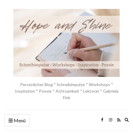
Persönlicher Blog * Schreibimpulse * Workshops *
Inspiration * Poesie * Achtsamkeit * Lektorat * Gabriela
Fink
Ex
Menü
se
fo