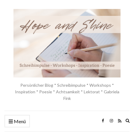
Persönlicher Blog * Schreibimpulse * Workshops *
Inspiration * Poesie * Achtsamkeit * Lektorat * Gabriela
Fink
Ex
Menü
se
fo