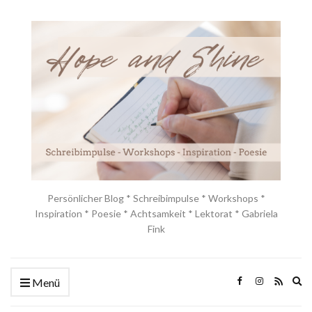
Persönlicher Blog * Schreibimpulse * Workshops *
Inspiration * Poesie * Achtsamkeit * Lektorat * Gabriela
Fink
Ex
Menü
se
fo