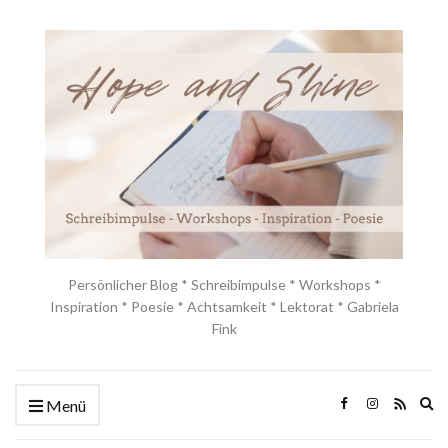
Persönlicher Blog * Schreibimpulse * Workshops *
Inspiration * Poesie * Achtsamkeit * Lektorat * Gabriela
Fink
Ex
Menü
se
fo