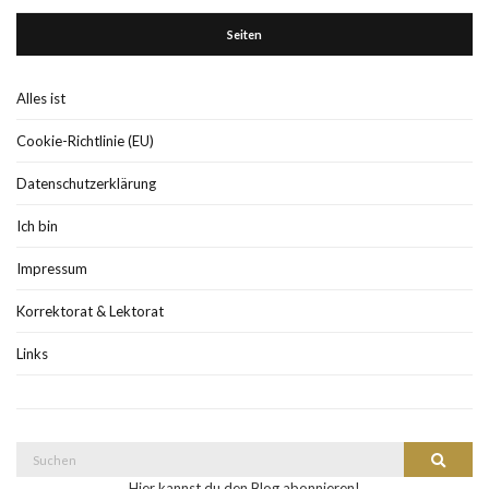
Seiten
Alles ist
Cookie-Richtlinie (EU)
Datenschutzerklärung
Ich bin
Impressum
Korrektorat & Lektorat
Links
Suche
Suchen
nach:
Hier kannst du den Blog abonnieren!