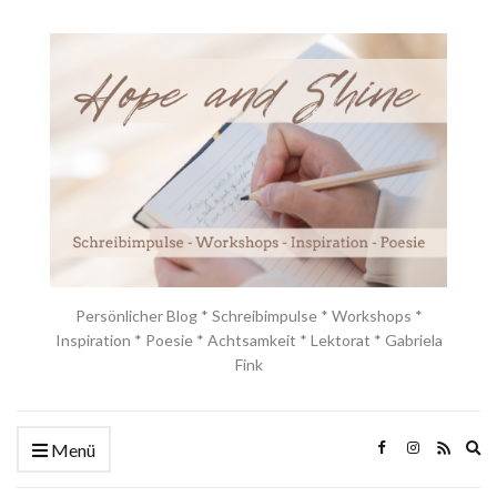
Persönlicher Blog * Schreibimpulse * Workshops *
Inspiration * Poesie * Achtsamkeit * Lektorat * Gabriela
Fink
Ex
Menü
se
fo