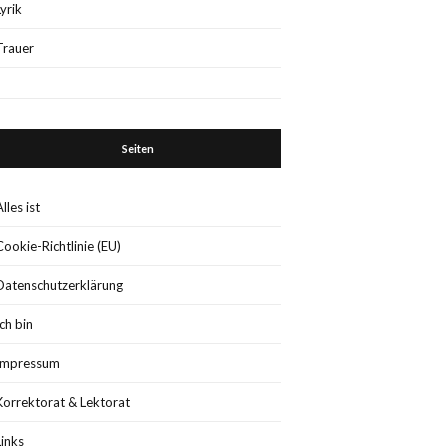
Lyrik
Trauer
Seiten
Alles ist
Cookie-Richtlinie (EU)
Datenschutzerklärung
Ich bin
Impressum
Korrektorat & Lektorat
Links