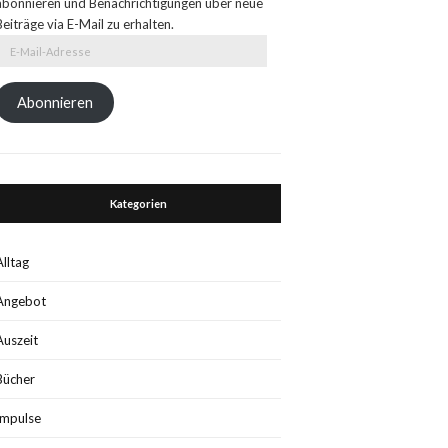
abonnieren und Benachrichtigungen über neue
Beiträge via E-Mail zu erhalten.
E-
Mail-
Adresse
Abonnieren
Kategorien
Alltag
Angebot
Auszeit
Bücher
Impulse