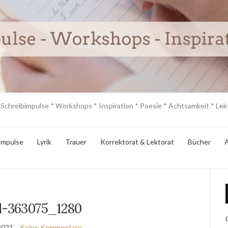
 Schreibimpulse * Workshops * Inspiration * Poesie * Achtsamkeit * Lekt
Impulse
Lyrik
Trauer
Korrektorat & Lektorat
Bücher
A
d-363075_1280
 2021
Keine Kommentare