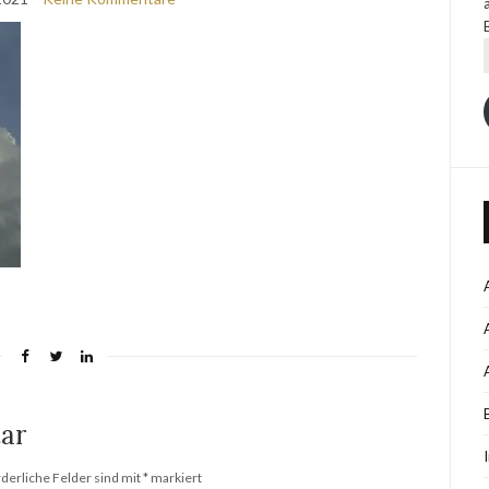
ar
rderliche Felder sind mit
*
markiert