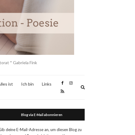
orat * Gabriela Fink
lles ist
Ich bin
Links
Expand
search
form
Blog via E-Mail abonnieren
Gib deine E-Mail-Adresse an, um diesen Blog zu