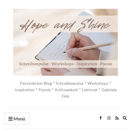
Persönlicher Blog * Schreibimpulse * Workshops *
Inspiration * Poesie * Achtsamkeit * Lektorat * Gabriela
Fink
Ex
Menü
se
fo